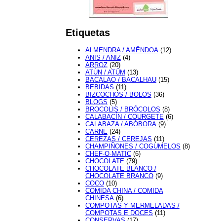
Etiquetas
ALMENDRA / AMÊNDOA
(12)
ANIS / ANIZ
(4)
ARROZ
(20)
ATÚN / ATÚM
(13)
BACALAO / BACALHAU
(15)
BEBIDAS
(11)
BIZCOCHOS / BOLOS
(36)
BLOGS
(5)
BROCOLIS / BRÓCOLOS
(8)
CALABACÍN / COURGETE
(6)
CALABAZA / ABÓBORA
(9)
CARNE
(24)
CEREZAS / CEREJAS
(11)
CHAMPIÑONES / COGUMELOS
(8)
CHEF-O-MATIC
(6)
CHOCOLATE
(79)
CHOCOLATE BLANCO /
CHOCOLATE BRANCO
(9)
COCO
(10)
COMIDA CHINA / COMIDA
CHINESA
(6)
COMPOTAS Y MERMELADAS /
COMPOTAS E DOCES
(11)
CONSERVAS
(17)